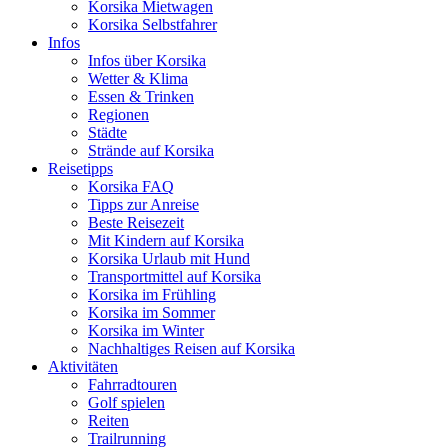
Korsika Mietwagen
Korsika Selbstfahrer
Infos
Infos über Korsika
Wetter & Klima
Essen & Trinken
Regionen
Städte
Strände auf Korsika
Reisetipps
Korsika FAQ
Tipps zur Anreise
Beste Reisezeit
Mit Kindern auf Korsika
Korsika Urlaub mit Hund
Transportmittel auf Korsika
Korsika im Frühling
Korsika im Sommer
Korsika im Winter
Nachhaltiges Reisen auf Korsika
Aktivitäten
Fahrradtouren
Golf spielen
Reiten
Trailrunning