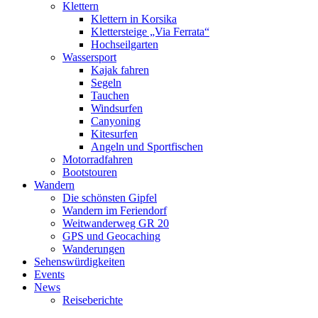
Klettern
Klettern in Korsika
Klettersteige „Via Ferrata“
Hochseilgarten
Wassersport
Kajak fahren
Segeln
Tauchen
Windsurfen
Canyoning
Kitesurfen
Angeln und Sportfischen
Motorradfahren
Bootstouren
Wandern
Die schönsten Gipfel
Wandern im Feriendorf
Weitwanderweg GR 20
GPS und Geocaching
Wanderungen
Sehenswürdigkeiten
Events
News
Reiseberichte