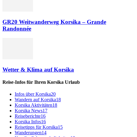
GR20 Weitwanderweg Korsika – Grande
Randonnée
Wetter & Klima auf Korsika
Reise-Infos für Ihren Korsika Urlaub
Infos über Korsika
20
Wandern auf Korsika
18
Korsika Aktivitäten
18
Korsika News
17
Reiseberichte
16
Korsika Infos
16
Reisetipps für Korsika
15
Wanderungen
14