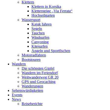
Klettern
Klettern in Korsika
Klettersteige „Via Ferrata“
Hochseilgarten
Wassersport
Kajak fahren
Segeln
Tauchen
Windsurfen
Canyoning
Kitesurfen
Angeln und Sportfischen
Motorradfahren
Bootstouren
Wandern
Die schönsten Gipfel
Wandern im Feriendorf
Weitwanderweg GR 20
GPS und Geocaching
Wanderungen
Sehenswürdigkeiten
Events
News
Reiseberichte