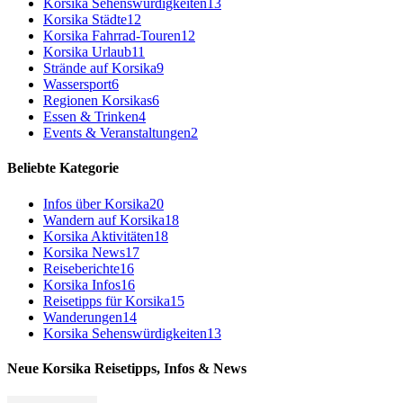
Korsika Sehenswürdigkeiten
13
Korsika Städte
12
Korsika Fahrrad-Touren
12
Korsika Urlaub
11
Strände auf Korsika
9
Wassersport
6
Regionen Korsikas
6
Essen & Trinken
4
Events & Veranstaltungen
2
Beliebte Kategorie
Infos über Korsika
20
Wandern auf Korsika
18
Korsika Aktivitäten
18
Korsika News
17
Reiseberichte
16
Korsika Infos
16
Reisetipps für Korsika
15
Wanderungen
14
Korsika Sehenswürdigkeiten
13
Neue Korsika Reisetipps, Infos & News