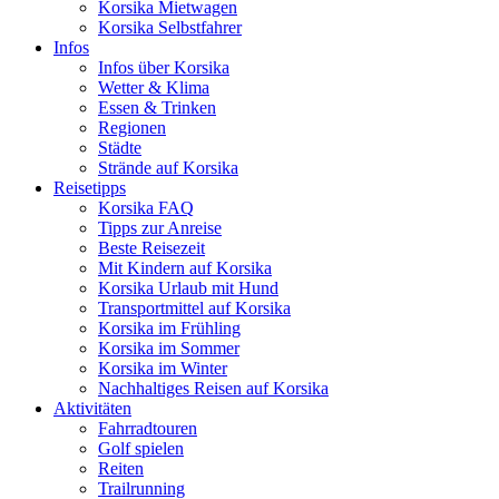
Korsika Mietwagen
Korsika Selbstfahrer
Infos
Infos über Korsika
Wetter & Klima
Essen & Trinken
Regionen
Städte
Strände auf Korsika
Reisetipps
Korsika FAQ
Tipps zur Anreise
Beste Reisezeit
Mit Kindern auf Korsika
Korsika Urlaub mit Hund
Transportmittel auf Korsika
Korsika im Frühling
Korsika im Sommer
Korsika im Winter
Nachhaltiges Reisen auf Korsika
Aktivitäten
Fahrradtouren
Golf spielen
Reiten
Trailrunning