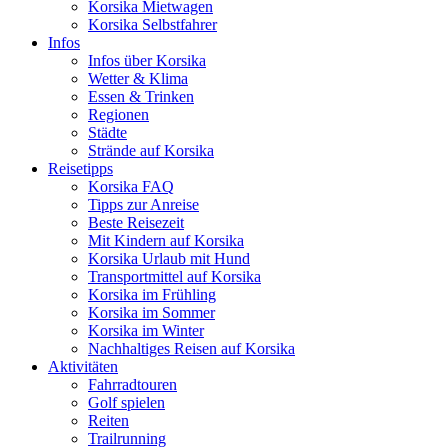
Korsika Mietwagen
Korsika Selbstfahrer
Infos
Infos über Korsika
Wetter & Klima
Essen & Trinken
Regionen
Städte
Strände auf Korsika
Reisetipps
Korsika FAQ
Tipps zur Anreise
Beste Reisezeit
Mit Kindern auf Korsika
Korsika Urlaub mit Hund
Transportmittel auf Korsika
Korsika im Frühling
Korsika im Sommer
Korsika im Winter
Nachhaltiges Reisen auf Korsika
Aktivitäten
Fahrradtouren
Golf spielen
Reiten
Trailrunning