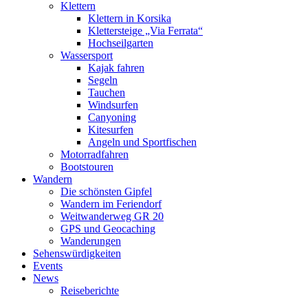
Klettern
Klettern in Korsika
Klettersteige „Via Ferrata“
Hochseilgarten
Wassersport
Kajak fahren
Segeln
Tauchen
Windsurfen
Canyoning
Kitesurfen
Angeln und Sportfischen
Motorradfahren
Bootstouren
Wandern
Die schönsten Gipfel
Wandern im Feriendorf
Weitwanderweg GR 20
GPS und Geocaching
Wanderungen
Sehenswürdigkeiten
Events
News
Reiseberichte