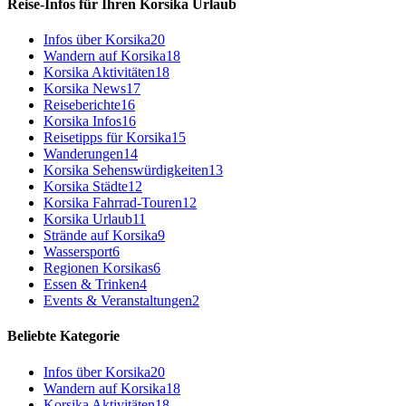
Reise-Infos für Ihren Korsika Urlaub
Infos über Korsika
20
Wandern auf Korsika
18
Korsika Aktivitäten
18
Korsika News
17
Reiseberichte
16
Korsika Infos
16
Reisetipps für Korsika
15
Wanderungen
14
Korsika Sehenswürdigkeiten
13
Korsika Städte
12
Korsika Fahrrad-Touren
12
Korsika Urlaub
11
Strände auf Korsika
9
Wassersport
6
Regionen Korsikas
6
Essen & Trinken
4
Events & Veranstaltungen
2
Beliebte Kategorie
Infos über Korsika
20
Wandern auf Korsika
18
Korsika Aktivitäten
18