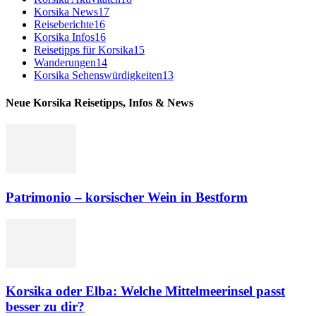
Korsika News
17
Reiseberichte
16
Korsika Infos
16
Reisetipps für Korsika
15
Wanderungen
14
Korsika Sehenswürdigkeiten
13
Neue Korsika Reisetipps, Infos & News
Patrimonio – korsischer Wein in Bestform
Korsika oder Elba: Welche Mittelmeerinsel passt
besser zu dir?