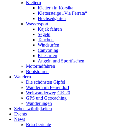
Klettern
Klettern in Korsika
Klettersteige „Via Ferrata“
Hochseilgarten
Wassersport
Kajak fahren
Segeln
Tauchen
Windsurfen
Canyoning
Kitesurfen
Angeln und Sportfischen
Motorradfahren
Bootstouren
Wandern
Die schönsten Gipfel
Wandern im Feriendorf
Weitwanderweg GR 20
GPS und Geocaching
Wanderungen
Sehenswürdigkeiten
Events
News
Reiseberichte