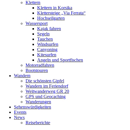
Klettern
Klettern in Korsika
Klettersteige „Via Ferrata“
Hochseilgarten
Wassersport
Kajak fahren
Segeln
Tauchen
Windsurfen
Canyoning
Kitesurfen
Angeln und Sportfischen
Motorradfahren
Bootstouren
Wandern
Die schönsten Gipfel
Wandern im Feriendorf
Weitwanderweg GR 20
GPS und Geocaching
Wanderungen
Sehenswürdigkeiten
Events
News
Reiseberichte