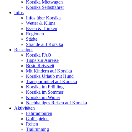
Korsika Mietwagen
Korsika Selbstfahrer
Infos
Infos über Korsika
Wetter & Klima
Essen & Trinken
Regionen
Städte
Strände auf Korsika
Reisetipps
Korsika FAQ
Tipps zur Anreise
Beste Reisezeit
Mit Kindern auf Korsika
Korsika Urlaub mit Hund
Transportmittel auf Korsika
Korsika im Frühling
Korsika im Sommer
Korsika im Winter
Nachhaltiges Reisen auf Korsika
Aktivitäten
Fahrradtouren
Golf spielen
Reiten
Trailrunning