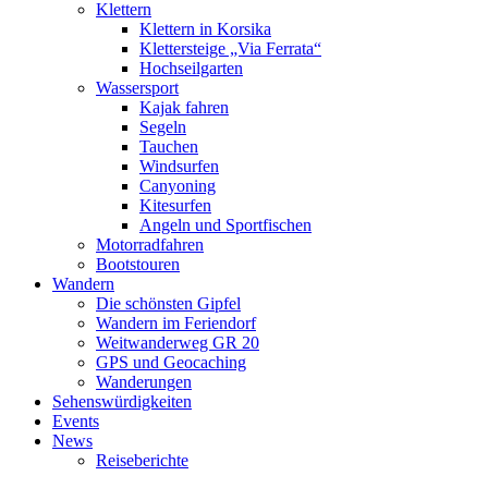
Klettern
Klettern in Korsika
Klettersteige „Via Ferrata“
Hochseilgarten
Wassersport
Kajak fahren
Segeln
Tauchen
Windsurfen
Canyoning
Kitesurfen
Angeln und Sportfischen
Motorradfahren
Bootstouren
Wandern
Die schönsten Gipfel
Wandern im Feriendorf
Weitwanderweg GR 20
GPS und Geocaching
Wanderungen
Sehenswürdigkeiten
Events
News
Reiseberichte