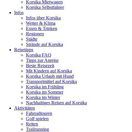
Korsika Mietwagen
Korsika Selbstfahrer
Infos
Infos über Korsika
Wetter & Klima
Essen & Trinken
Regionen
Städte
Strände auf Korsika
Reisetipps
Korsika FAQ
Tipps zur Anreise
Beste Reisezeit
Mit Kindern auf Korsika
Korsika Urlaub mit Hund
Transportmittel auf Korsika
Korsika im Frühling
Korsika im Sommer
Korsika im Winter
Nachhaltiges Reisen auf Korsika
Aktivitäten
Fahrradtouren
Golf spielen
Reiten
Trailrunning