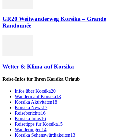
GR20 Weitwanderweg Korsika – Grande
Randonnée
Wetter & Klima auf Korsika
Reise-Infos für Ihren Korsika Urlaub
Infos über Korsika
20
Wandern auf Korsika
18
Korsika Aktivitäten
18
Korsika News
17
Reiseberichte
16
Korsika Infos
16
Reisetipps für Korsika
15
Wanderungen
14
Korsika Sehenswürdigkeiten
13