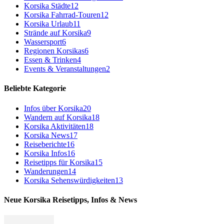
Korsika Städte
12
Korsika Fahrrad-Touren
12
Korsika Urlaub
11
Strände auf Korsika
9
Wassersport
6
Regionen Korsikas
6
Essen & Trinken
4
Events & Veranstaltungen
2
Beliebte Kategorie
Infos über Korsika
20
Wandern auf Korsika
18
Korsika Aktivitäten
18
Korsika News
17
Reiseberichte
16
Korsika Infos
16
Reisetipps für Korsika
15
Wanderungen
14
Korsika Sehenswürdigkeiten
13
Neue Korsika Reisetipps, Infos & News