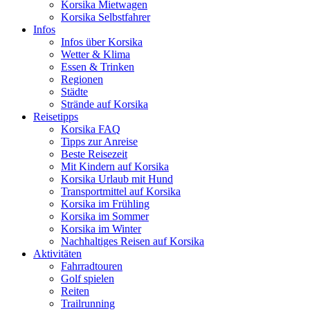
Korsika Mietwagen
Korsika Selbstfahrer
Infos
Infos über Korsika
Wetter & Klima
Essen & Trinken
Regionen
Städte
Strände auf Korsika
Reisetipps
Korsika FAQ
Tipps zur Anreise
Beste Reisezeit
Mit Kindern auf Korsika
Korsika Urlaub mit Hund
Transportmittel auf Korsika
Korsika im Frühling
Korsika im Sommer
Korsika im Winter
Nachhaltiges Reisen auf Korsika
Aktivitäten
Fahrradtouren
Golf spielen
Reiten
Trailrunning