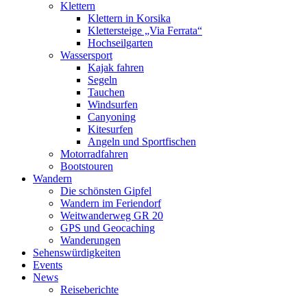
Klettern
Klettern in Korsika
Klettersteige „Via Ferrata“
Hochseilgarten
Wassersport
Kajak fahren
Segeln
Tauchen
Windsurfen
Canyoning
Kitesurfen
Angeln und Sportfischen
Motorradfahren
Bootstouren
Wandern
Die schönsten Gipfel
Wandern im Feriendorf
Weitwanderweg GR 20
GPS und Geocaching
Wanderungen
Sehenswürdigkeiten
Events
News
Reiseberichte