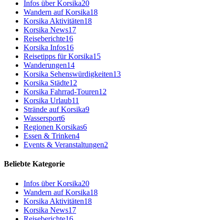
Infos über Korsika
20
Wandern auf Korsika
18
Korsika Aktivitäten
18
Korsika News
17
Reiseberichte
16
Korsika Infos
16
Reisetipps für Korsika
15
Wanderungen
14
Korsika Sehenswürdigkeiten
13
Korsika Städte
12
Korsika Fahrrad-Touren
12
Korsika Urlaub
11
Strände auf Korsika
9
Wassersport
6
Regionen Korsikas
6
Essen & Trinken
4
Events & Veranstaltungen
2
Beliebte Kategorie
Infos über Korsika
20
Wandern auf Korsika
18
Korsika Aktivitäten
18
Korsika News
17
Reiseberichte
16