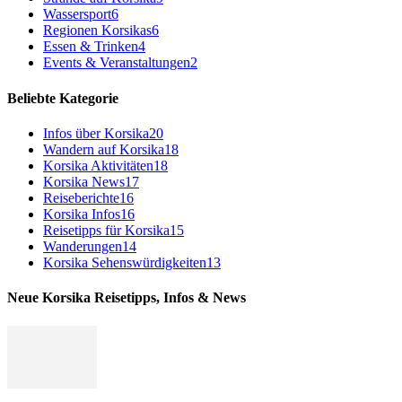
Wassersport
6
Regionen Korsikas
6
Essen & Trinken
4
Events & Veranstaltungen
2
Beliebte Kategorie
Infos über Korsika
20
Wandern auf Korsika
18
Korsika Aktivitäten
18
Korsika News
17
Reiseberichte
16
Korsika Infos
16
Reisetipps für Korsika
15
Wanderungen
14
Korsika Sehenswürdigkeiten
13
Neue Korsika Reisetipps, Infos & News