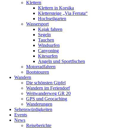
Klettern
Klettern in Korsika
Klettersteige „Via Ferrata“
Hochseilgarten
Wassersport
Kajak fahren
Segeln
Tauchen
Windsurfen
Canyoning
Kitesurfen
Angeln und Sportfischen
Motorradfahren
Bootstouren
Wandern
Die schönsten Gipfel
Wandern im Feriendorf
Weitwanderweg GR 20
GPS und Geocaching
Wanderungen
Sehenswürdigkeiten
Events
News
Reiseberichte