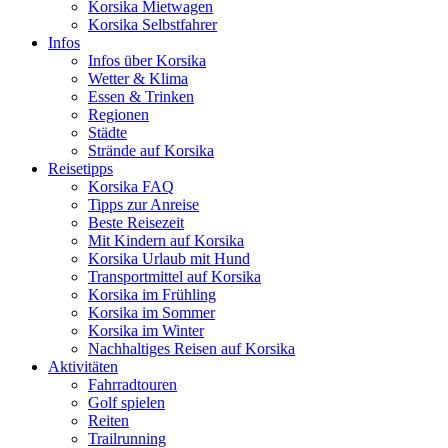
Korsika Mietwagen
Korsika Selbstfahrer
Infos
Infos über Korsika
Wetter & Klima
Essen & Trinken
Regionen
Städte
Strände auf Korsika
Reisetipps
Korsika FAQ
Tipps zur Anreise
Beste Reisezeit
Mit Kindern auf Korsika
Korsika Urlaub mit Hund
Transportmittel auf Korsika
Korsika im Frühling
Korsika im Sommer
Korsika im Winter
Nachhaltiges Reisen auf Korsika
Aktivitäten
Fahrradtouren
Golf spielen
Reiten
Trailrunning