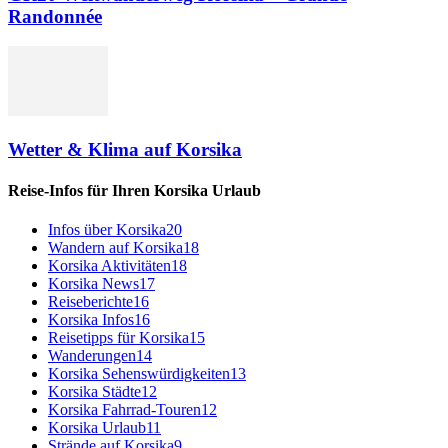
Randonnée
Wetter & Klima auf Korsika
Reise-Infos für Ihren Korsika Urlaub
Infos über Korsika
20
Wandern auf Korsika
18
Korsika Aktivitäten
18
Korsika News
17
Reiseberichte
16
Korsika Infos
16
Reisetipps für Korsika
15
Wanderungen
14
Korsika Sehenswürdigkeiten
13
Korsika Städte
12
Korsika Fahrrad-Touren
12
Korsika Urlaub
11
Strände auf Korsika
9