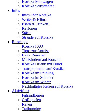
Korsika Mietwagen
Korsika Selbstfahrer
Infos
Infos über Korsika
Wetter & Klima
Essen & Trinken
Regionen
Städte
Strände auf Korsika
Reisetipps
Korsika FAQ
Tipps zur Anreise
Beste Reisezeit
Mit Kindern auf Korsika
Korsika Urlaub mit Hund
Transportmittel auf Korsika
Korsika im Frühling
Korsika im Sommer
Korsika im Winter
Nachhaltiges Reisen auf Korsika
Aktivitäten
Fahrradtouren
Golf spielen
Reiten
Trailrunning