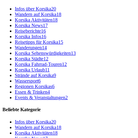
Infos über Korsika
20
Wandern auf Korsika
18
Korsika Aktivitäten
18
Korsika News
17
Reiseberichte
16
Korsika Infos
16
Reisetipps für Korsika
15
Wanderungen
14
Korsika Sehenswürdigkeiten
13
Korsika Städte
12
Korsika Fahrrad-Touren
12
Korsika Urlaub
11
Strände auf Korsika
9
Wassersport
6
Regionen Korsikas
6
Essen & Trinken
4
Events & Veranstaltungen
2
Beliebte Kategorie
Infos über Korsika
20
Wandern auf Korsika
18
Korsika Aktivitäten
18