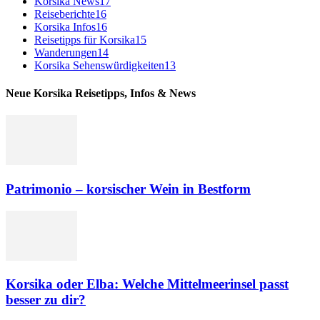
Korsika News
17
Reiseberichte
16
Korsika Infos
16
Reisetipps für Korsika
15
Wanderungen
14
Korsika Sehenswürdigkeiten
13
Neue Korsika Reisetipps, Infos & News
Patrimonio – korsischer Wein in Bestform
Korsika oder Elba: Welche Mittelmeerinsel passt
besser zu dir?