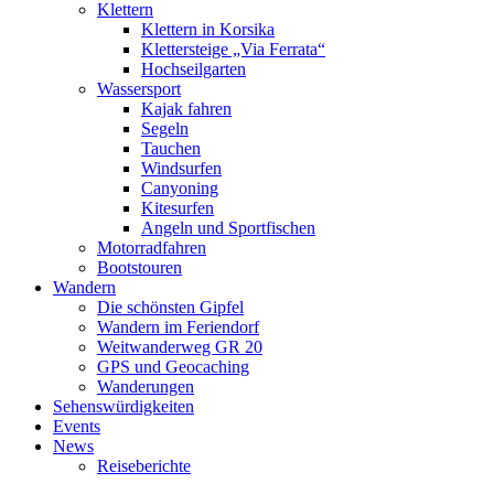
Klettern
Klettern in Korsika
Klettersteige „Via Ferrata“
Hochseilgarten
Wassersport
Kajak fahren
Segeln
Tauchen
Windsurfen
Canyoning
Kitesurfen
Angeln und Sportfischen
Motorradfahren
Bootstouren
Wandern
Die schönsten Gipfel
Wandern im Feriendorf
Weitwanderweg GR 20
GPS und Geocaching
Wanderungen
Sehenswürdigkeiten
Events
News
Reiseberichte