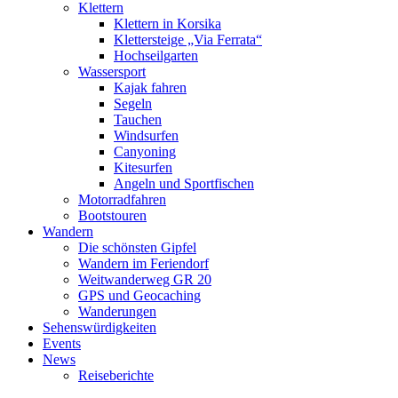
Klettern
Klettern in Korsika
Klettersteige „Via Ferrata“
Hochseilgarten
Wassersport
Kajak fahren
Segeln
Tauchen
Windsurfen
Canyoning
Kitesurfen
Angeln und Sportfischen
Motorradfahren
Bootstouren
Wandern
Die schönsten Gipfel
Wandern im Feriendorf
Weitwanderweg GR 20
GPS und Geocaching
Wanderungen
Sehenswürdigkeiten
Events
News
Reiseberichte