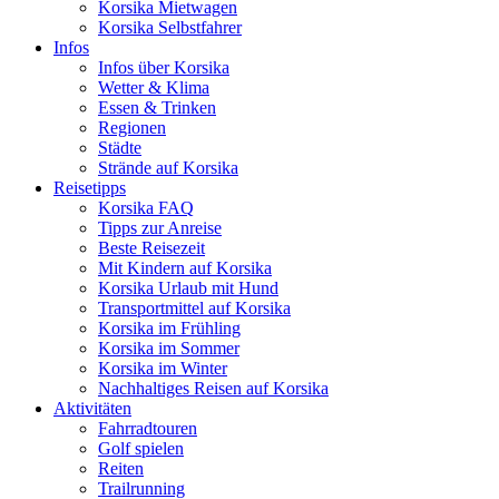
Korsika Mietwagen
Korsika Selbstfahrer
Infos
Infos über Korsika
Wetter & Klima
Essen & Trinken
Regionen
Städte
Strände auf Korsika
Reisetipps
Korsika FAQ
Tipps zur Anreise
Beste Reisezeit
Mit Kindern auf Korsika
Korsika Urlaub mit Hund
Transportmittel auf Korsika
Korsika im Frühling
Korsika im Sommer
Korsika im Winter
Nachhaltiges Reisen auf Korsika
Aktivitäten
Fahrradtouren
Golf spielen
Reiten
Trailrunning