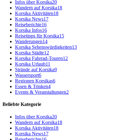
Infos über Korsika
20
Wandern auf Korsika
18
Korsika Aktivitäten
18
Korsika News
17
Reiseberichte
16
Korsika Infos
16
Reisetipps für Korsika
15
Wanderungen
14
Korsika Sehenswürdigkeiten
13
Korsika Städte
12
Korsika Fahrrad-Touren
12
Korsika Urlaub
11
Strände auf Korsika
9
Wassersport
6
Regionen Korsikas
6
Essen & Trinken
4
Events & Veranstaltungen
2
Beliebte Kategorie
Infos über Korsika
20
Wandern auf Korsika
18
Korsika Aktivitäten
18
Korsika News
17
Reiseberichte
16