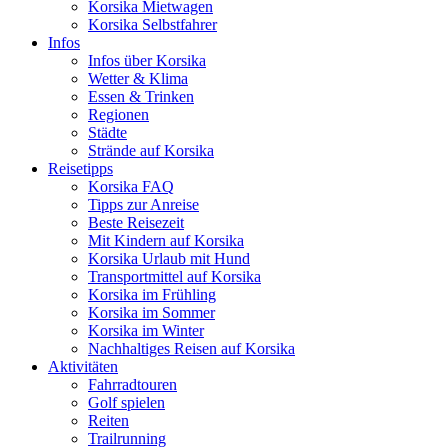
Korsika Mietwagen
Korsika Selbstfahrer
Infos
Infos über Korsika
Wetter & Klima
Essen & Trinken
Regionen
Städte
Strände auf Korsika
Reisetipps
Korsika FAQ
Tipps zur Anreise
Beste Reisezeit
Mit Kindern auf Korsika
Korsika Urlaub mit Hund
Transportmittel auf Korsika
Korsika im Frühling
Korsika im Sommer
Korsika im Winter
Nachhaltiges Reisen auf Korsika
Aktivitäten
Fahrradtouren
Golf spielen
Reiten
Trailrunning