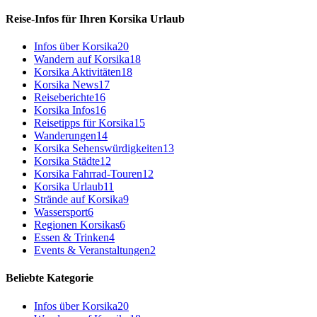
Reise-Infos für Ihren Korsika Urlaub
Infos über Korsika
20
Wandern auf Korsika
18
Korsika Aktivitäten
18
Korsika News
17
Reiseberichte
16
Korsika Infos
16
Reisetipps für Korsika
15
Wanderungen
14
Korsika Sehenswürdigkeiten
13
Korsika Städte
12
Korsika Fahrrad-Touren
12
Korsika Urlaub
11
Strände auf Korsika
9
Wassersport
6
Regionen Korsikas
6
Essen & Trinken
4
Events & Veranstaltungen
2
Beliebte Kategorie
Infos über Korsika
20