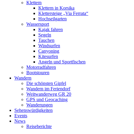
Klettern
Klettern in Korsika
Klettersteige „Via Ferrata“
Hochseilgarten
Wassersport
Kajak fahren
Segeln
Tauchen
Windsurfen
Canyoning
Kitesurfen
Angeln und Sportfischen
Motorradfahren
Bootstouren
Wandern
Die schönsten Gipfel
Wandern im Feriendorf
Weitwanderweg GR 20
GPS und Geocaching
Wanderungen
Sehenswürdigkeiten
Events
News
Reiseberichte