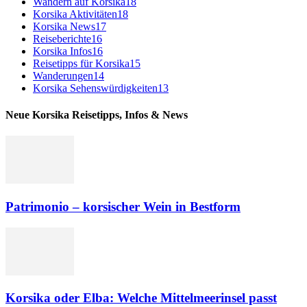
Wandern auf Korsika
18
Korsika Aktivitäten
18
Korsika News
17
Reiseberichte
16
Korsika Infos
16
Reisetipps für Korsika
15
Wanderungen
14
Korsika Sehenswürdigkeiten
13
Neue Korsika Reisetipps, Infos & News
Patrimonio – korsischer Wein in Bestform
Korsika oder Elba: Welche Mittelmeerinsel passt