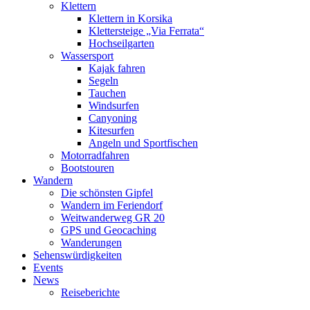
Klettern
Klettern in Korsika
Klettersteige „Via Ferrata“
Hochseilgarten
Wassersport
Kajak fahren
Segeln
Tauchen
Windsurfen
Canyoning
Kitesurfen
Angeln und Sportfischen
Motorradfahren
Bootstouren
Wandern
Die schönsten Gipfel
Wandern im Feriendorf
Weitwanderweg GR 20
GPS und Geocaching
Wanderungen
Sehenswürdigkeiten
Events
News
Reiseberichte