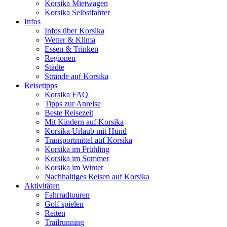
Korsika Mietwagen
Korsika Selbstfahrer
Infos
Infos über Korsika
Wetter & Klima
Essen & Trinken
Regionen
Städte
Strände auf Korsika
Reisetipps
Korsika FAQ
Tipps zur Anreise
Beste Reisezeit
Mit Kindern auf Korsika
Korsika Urlaub mit Hund
Transportmittel auf Korsika
Korsika im Frühling
Korsika im Sommer
Korsika im Winter
Nachhaltiges Reisen auf Korsika
Aktivitäten
Fahrradtouren
Golf spielen
Reiten
Trailrunning