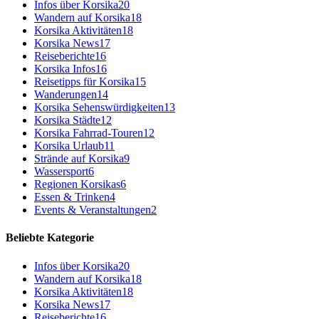
Infos über Korsika
20
Wandern auf Korsika
18
Korsika Aktivitäten
18
Korsika News
17
Reiseberichte
16
Korsika Infos
16
Reisetipps für Korsika
15
Wanderungen
14
Korsika Sehenswürdigkeiten
13
Korsika Städte
12
Korsika Fahrrad-Touren
12
Korsika Urlaub
11
Strände auf Korsika
9
Wassersport
6
Regionen Korsikas
6
Essen & Trinken
4
Events & Veranstaltungen
2
Beliebte Kategorie
Infos über Korsika
20
Wandern auf Korsika
18
Korsika Aktivitäten
18
Korsika News
17
Reiseberichte
16