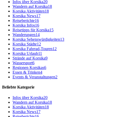
Infos über Korsika
20
Wandern auf Korsika
18
Korsika Aktivitäten
18
Korsika News
17
Reiseberichte
16
Korsika Infos
16
Reisetipps für Korsika
15
Wanderungen
14
Korsika Sehenswürdigkeiten
13
Korsika Städte
12
Korsika Fahrrad-Touren
12
Korsika Urlaub
11
Strände auf Korsika
9
Wassersport
6
Regionen Korsikas
6
Essen & Trinken
4
Events & Veranstaltungen
2
Beliebte Kategorie
Infos über Korsika
20
Wandern auf Korsika
18
Korsika Aktivitäten
18
Korsika News
17
Reiseberichte
16