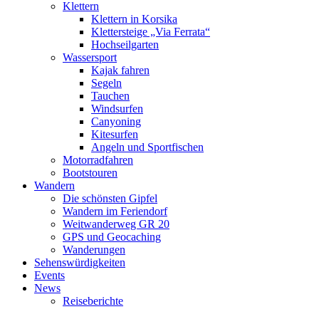
Klettern
Klettern in Korsika
Klettersteige „Via Ferrata“
Hochseilgarten
Wassersport
Kajak fahren
Segeln
Tauchen
Windsurfen
Canyoning
Kitesurfen
Angeln und Sportfischen
Motorradfahren
Bootstouren
Wandern
Die schönsten Gipfel
Wandern im Feriendorf
Weitwanderweg GR 20
GPS und Geocaching
Wanderungen
Sehenswürdigkeiten
Events
News
Reiseberichte