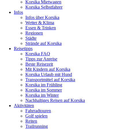
Korsika Mietwagen
Korsika Selbstfahrer
Infos
Infos über Korsika
Wetter & Klima
Essen & Trinken
Regionen
Städte
Strände auf Korsika
Reisetipps
Korsika FAQ
Tipps zur Anreise
Beste Reisezeit
Mit Kindern auf Korsika
Korsika Urlaub mit Hund
Transportmittel auf Korsika
Korsika im Frühling
Korsika im Sommer
Korsika im Winter
Nachhaltiges Reisen auf Korsika
Aktivitäten
Fahrradtouren
Golf spielen
Reiten
Trailrunning