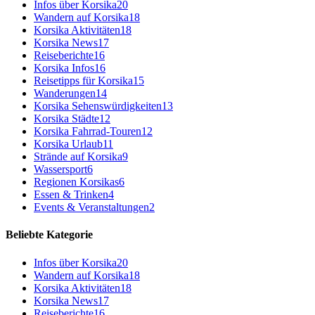
Infos über Korsika
20
Wandern auf Korsika
18
Korsika Aktivitäten
18
Korsika News
17
Reiseberichte
16
Korsika Infos
16
Reisetipps für Korsika
15
Wanderungen
14
Korsika Sehenswürdigkeiten
13
Korsika Städte
12
Korsika Fahrrad-Touren
12
Korsika Urlaub
11
Strände auf Korsika
9
Wassersport
6
Regionen Korsikas
6
Essen & Trinken
4
Events & Veranstaltungen
2
Beliebte Kategorie
Infos über Korsika
20
Wandern auf Korsika
18
Korsika Aktivitäten
18
Korsika News
17
Reiseberichte
16