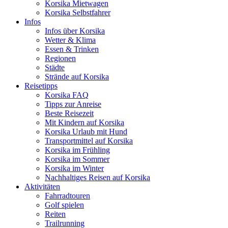
Korsika Mietwagen
Korsika Selbstfahrer
Infos
Infos über Korsika
Wetter & Klima
Essen & Trinken
Regionen
Städte
Strände auf Korsika
Reisetipps
Korsika FAQ
Tipps zur Anreise
Beste Reisezeit
Mit Kindern auf Korsika
Korsika Urlaub mit Hund
Transportmittel auf Korsika
Korsika im Frühling
Korsika im Sommer
Korsika im Winter
Nachhaltiges Reisen auf Korsika
Aktivitäten
Fahrradtouren
Golf spielen
Reiten
Trailrunning