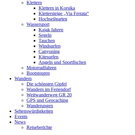
Klettern
Klettern in Korsika
Klettersteige „Via Ferrata“
Hochseilgarten
Wassersport
Kajak fahren
Segeln
Tauchen
Windsurfen
Canyoning
Kitesurfen
Angeln und Sportfischen
Motorradfahren
Bootstouren
Wandern
Die schönsten Gipfel
Wandern im Feriendorf
Weitwanderweg GR 20
GPS und Geocaching
Wanderungen
Sehenswürdigkeiten
Events
News
Reiseberichte