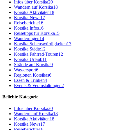
Infos über Korsika
20
Wandern auf Korsika
18
Korsika Aktivitäten
18
Korsika News
17
Reiseberichte
16
Korsika Infos
16
Reisetipps für Korsika
15
Wanderungen
14
Korsika Sehenswürdigkeiten
13
Korsika Städte
12
Korsika Fahrrad-Touren
12
Korsika Urlaub
11
Strände auf Korsika
9
Wassersport
6
Regionen Korsikas
6
Essen & Trinken
4
Events & Veranstaltungen
2
Beliebte Kategorie
Infos über Korsika
20
Wandern auf Korsika
18
Korsika Aktivitäten
18
Korsika News
17
Reiseberichte
16