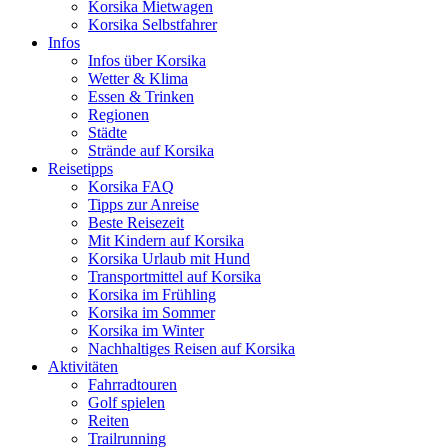
Korsika Mietwagen
Korsika Selbstfahrer
Infos
Infos über Korsika
Wetter & Klima
Essen & Trinken
Regionen
Städte
Strände auf Korsika
Reisetipps
Korsika FAQ
Tipps zur Anreise
Beste Reisezeit
Mit Kindern auf Korsika
Korsika Urlaub mit Hund
Transportmittel auf Korsika
Korsika im Frühling
Korsika im Sommer
Korsika im Winter
Nachhaltiges Reisen auf Korsika
Aktivitäten
Fahrradtouren
Golf spielen
Reiten
Trailrunning