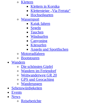
Klettern
Klettern in Korsika
Klettersteige „Via Ferrata“
Hochseilgarten
Wassersport
Kajak fahren
Segeln
Tauchen
Windsurfen
Canyoning
Kitesurfen
Angeln und Sportfischen
Motorradfahren
Bootstouren
Wandern
Die schönsten Gipfel
Wandern im Feriendorf
Weitwanderweg GR 20
GPS und Geocaching
Wanderungen
Sehenswürdigkeiten
Events
News
Reiseberichte