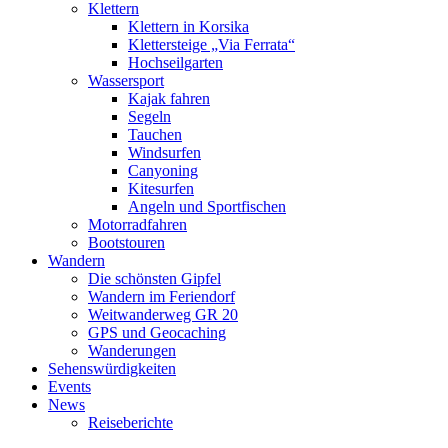
Klettern
Klettern in Korsika
Klettersteige „Via Ferrata“
Hochseilgarten
Wassersport
Kajak fahren
Segeln
Tauchen
Windsurfen
Canyoning
Kitesurfen
Angeln und Sportfischen
Motorradfahren
Bootstouren
Wandern
Die schönsten Gipfel
Wandern im Feriendorf
Weitwanderweg GR 20
GPS und Geocaching
Wanderungen
Sehenswürdigkeiten
Events
News
Reiseberichte