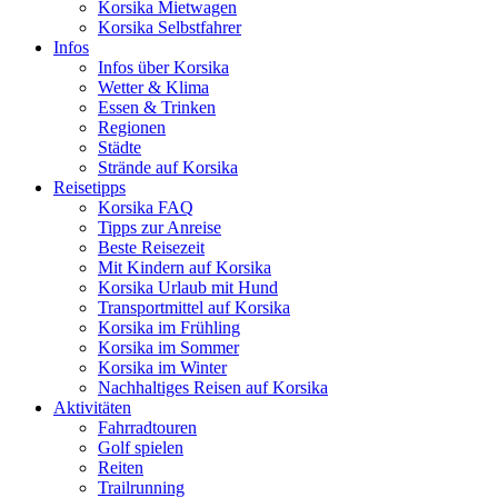
Korsika Mietwagen
Korsika Selbstfahrer
Infos
Infos über Korsika
Wetter & Klima
Essen & Trinken
Regionen
Städte
Strände auf Korsika
Reisetipps
Korsika FAQ
Tipps zur Anreise
Beste Reisezeit
Mit Kindern auf Korsika
Korsika Urlaub mit Hund
Transportmittel auf Korsika
Korsika im Frühling
Korsika im Sommer
Korsika im Winter
Nachhaltiges Reisen auf Korsika
Aktivitäten
Fahrradtouren
Golf spielen
Reiten
Trailrunning