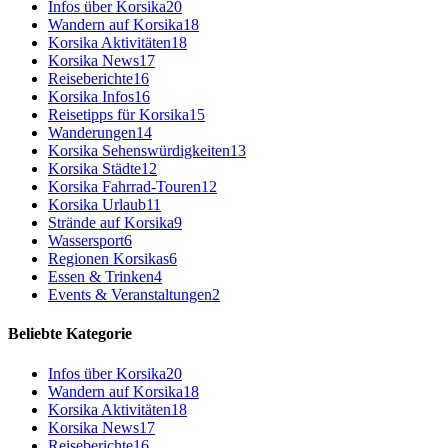
Infos über Korsika
20
Wandern auf Korsika
18
Korsika Aktivitäten
18
Korsika News
17
Reiseberichte
16
Korsika Infos
16
Reisetipps für Korsika
15
Wanderungen
14
Korsika Sehenswürdigkeiten
13
Korsika Städte
12
Korsika Fahrrad-Touren
12
Korsika Urlaub
11
Strände auf Korsika
9
Wassersport
6
Regionen Korsikas
6
Essen & Trinken
4
Events & Veranstaltungen
2
Beliebte Kategorie
Infos über Korsika
20
Wandern auf Korsika
18
Korsika Aktivitäten
18
Korsika News
17
Reiseberichte
16