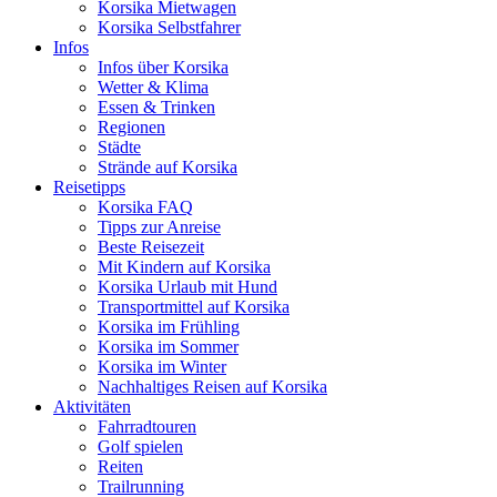
Korsika Mietwagen
Korsika Selbstfahrer
Infos
Infos über Korsika
Wetter & Klima
Essen & Trinken
Regionen
Städte
Strände auf Korsika
Reisetipps
Korsika FAQ
Tipps zur Anreise
Beste Reisezeit
Mit Kindern auf Korsika
Korsika Urlaub mit Hund
Transportmittel auf Korsika
Korsika im Frühling
Korsika im Sommer
Korsika im Winter
Nachhaltiges Reisen auf Korsika
Aktivitäten
Fahrradtouren
Golf spielen
Reiten
Trailrunning