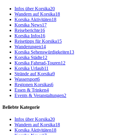
Infos über Korsika
20
Wandern auf Korsika
18
Korsika Aktivitäten
18
Korsika News
17
Reiseberichte
16
Korsika Infos
16
Reisetipps für Korsika
15
Wanderungen
14
Korsika Sehenswürdigkeiten
13
Korsika Städte
12
Korsika Fahrrad-Touren
12
Korsika Urlaub
11
Strände auf Korsika
9
Wassersport
6
Regionen Korsikas
6
Essen & Trinken
4
Events & Veranstaltungen
2
Beliebte Kategorie
Infos über Korsika
20
Wandern auf Korsika
18
Korsika Aktivitäten
18