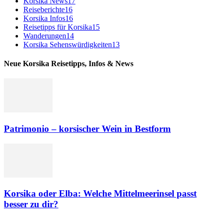
Korsika News
17
Reiseberichte
16
Korsika Infos
16
Reisetipps für Korsika
15
Wanderungen
14
Korsika Sehenswürdigkeiten
13
Neue Korsika Reisetipps, Infos & News
Patrimonio – korsischer Wein in Bestform
Korsika oder Elba: Welche Mittelmeerinsel passt
besser zu dir?