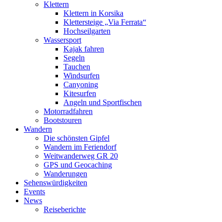
Klettern
Klettern in Korsika
Klettersteige „Via Ferrata“
Hochseilgarten
Wassersport
Kajak fahren
Segeln
Tauchen
Windsurfen
Canyoning
Kitesurfen
Angeln und Sportfischen
Motorradfahren
Bootstouren
Wandern
Die schönsten Gipfel
Wandern im Feriendorf
Weitwanderweg GR 20
GPS und Geocaching
Wanderungen
Sehenswürdigkeiten
Events
News
Reiseberichte